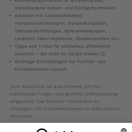
Anwendungsorientierte Noteneingabe,
Verschiedene Kopier- und Einfügetechniken.
Arbeiten mit Einblendfeldern:
Tempobezeichnungen, Dynamikangaben,
Taktwiederholungen, Spielanweisungen,
Liedtext, Akkordsymbole, Studierzeichen etc.
Tipps und Tricks für schnelles, effizientes
Arbeiten – die nicht im Skript stehen 😉
Wichtige Einstellungen für Partitur- und
Einzelstimmen-Layout
Zum Abschluss ist ausreichend Zeit für
individuelle Fragen und gezielte Unterstützung
eingeplant. Das Seminar richtet sich an
Einsteiger mit Grundkenntnissen in allen Dorico-
Versionen.
Dieses Seminar richtet sich an Einsteiger mit