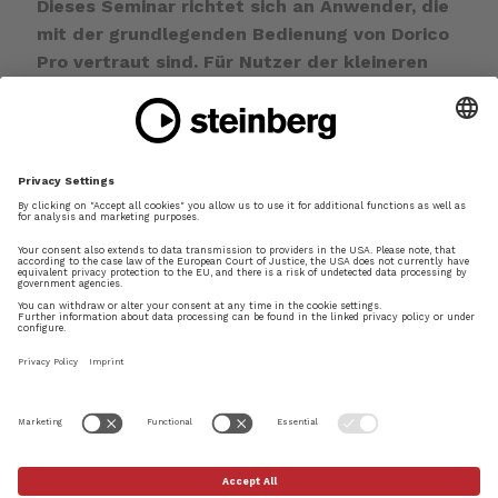
Dieses Seminar richtet sich an Anwender, die
mit der grundlegenden Bedienung von Dorico
Pro vertraut sind. Für Nutzer der kleineren
Versionen wie Dorico SE, Dorico für iPad und
Dorico Elements ist das Seminar nur
eingeschränkt geeignet.
Das Online-Seminar findet statt:
Montag, 2. März 2026 von 18.00-21.00 Uhr
Anmeldung zum kostenfreien Online-Seminar
mit Angabe von Titel und Datum per E-Mail
an:
dorico-auf-deutsch[at]steinberg.de
Weitere Informationen sowie der Zugangslink zu
Ihrer kostenfreien Teilnahme am Zoom‑Meeting
werden Ihnen umgehend zugesendet.
Datenschutzhinweise
×