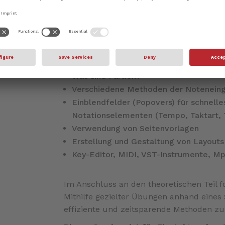
sowie über die wichtigsten Arbeitsberei
anderem:
Die Ein-Fenster-Bedienoberfläche
Das Konzept von Dorico und seine fün
Der Unterschied zwischen Einzel- und 
Was sind Partien?
Verschiedene Methoden der Notenein
Einblendfelder (Popovers) für schnell
Notationselementen (Tempo, Taktart, T
Verwendung von Seitenvorlagen
Erstellung und Gestaltung von Layouts
Key-Editor, MIDI, VST-Instrumente, M
Im Anschluss an den theoretischen Teil f
Mithilfe gezielter Übungen anhand eines 
effiziente und zeitsparende Methoden zu