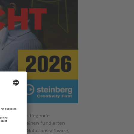
telt die grundlegende
. Es bietet einen fundierten
sophie der Notationssoftware,