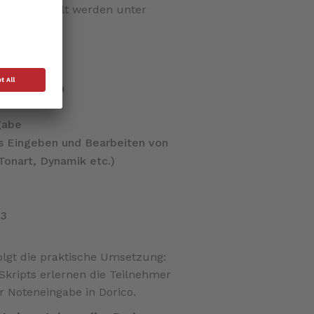
che. Behandelt werden unter
f Modi
Satzspielern
gabe
es Eingeben und Bearbeiten von
onart, Dynamik etc.)
p3
olgt die praktische Umsetzung:
Skripts erlernen die Teilnehmer
r Noteneingabe in Dorico.