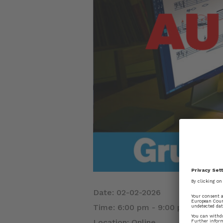
Date:
02-02-2026
Time:
6:00 pm - 9:00 pm
Location:
Online